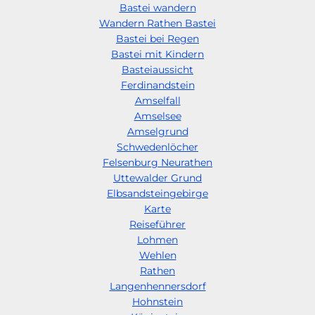
Bastei wandern
Wandern Rathen Bastei
Bastei bei Regen
Bastei mit Kindern
Basteiaussicht
Ferdinandstein
Amselfall
Amselsee
Amselgrund
Schwedenlöcher
Felsenburg Neurathen
Uttewalder Grund
Elbsandsteingebirge
Karte
Reiseführer
Lohmen
Wehlen
Rathen
Langenhennersdorf
Hohnstein