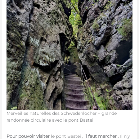
Merveilles naturelles des Schwedenlöcher – grande
randonnée circulaire avec le pont Bastei
Pour pouvoir visiter
le pont Bastei ,
il faut marcher
. Il n’y