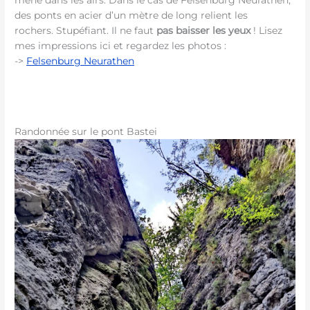
des ponts en acier d’un mètre de long relient les
rochers. Stupéfiant. Il ne faut
pas baisser les yeux
! Lisez
mes impressions ici et regardez les photos :
->
Felsenburg Neurathen
Randonnée sur le pont Bastei