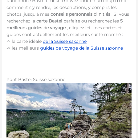
Randonnée Basteibrücke.Trouvez tout en un coup d’œil –
comment s’y rendre, les descriptions, y compris les
photos, jusqu’à mes
conseils personnels d’initiés
. Si vous
recherchez la
carte Bastei
parfaite ou recherchez les
5
meilleurs guides de voyage
, cliquez ici – ces cartes et
guides sont actuellement les meilleurs sur le marché :
-> la carte idéale
de la Suisse saxonne
-> les meilleurs
guides de voyage de la Suisse saxonne
Pont Bastei Suisse saxonne