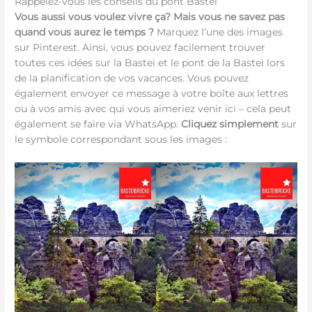
Rappelez-vous les conseils du pont Bastei
Vous aussi vous voulez vivre ça? Mais vous ne savez pas
quand vous aurez le temps ?
Marquez l’une des images
sur Pinterest. Ainsi, vous pouvez facilement trouver
toutes ces idées sur la Bastei et le pont de la Bastei lors
de la planification de vos vacances. Vous pouvez
également envoyer ce message à votre boîte aux lettres
ou à vos amis avec qui vous aimeriez venir ici – cela peut
également se faire via WhatsApp.
Cliquez simplement
sur
le symbole correspondant sous les images :