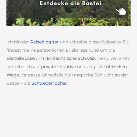
Ich bin der
Reiseblogger
und schreibe diese Webseite. Du
findest meine persönlichen Erlebnisse rund um die
Basteibrücke
und die
Sächsische Schweiz
. Diese Webseite
betreibe ich auf
private Initiative
und zeigt die
offiziellen
Wege
. Verpasse keinesfalls die magische Schlucht an der
Bastei - die
Schwedenlöcher
.