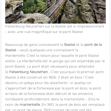
Felsenburg Neurathen sur la Bastei est si impressionnant
– avec une vue magnifique sur le pont Bastei
Beaucoup de gens connaissent la
Bastei
et le
pont de la
Bastei
– seuls quelques-uns connaissent la
Mardertelle. C’est la raison pour laquelle le pont Bastei
existe. La Mardertelle est la gorge qui est enjambée par le
pont Bastei. Le pont était nécessaire pour atteindre
le
Felsenburg Neurathen .
C’est pourquoi le premier pont
Bastei a été construit en 1826. Il était en bois ! C’est
devenu un piège pour les assaillants : si quelqu’un
s’approchait de la forteresse par le pont en bois, le pont
en bois de la forteresse était détruit et les ennemis
tombaient profondément dans la martentelle – d’où le
nom de
martentelle
. En 1851, le pont de bois est remplacé
par un pont de pierre. 1900 tonnes de grès ont été