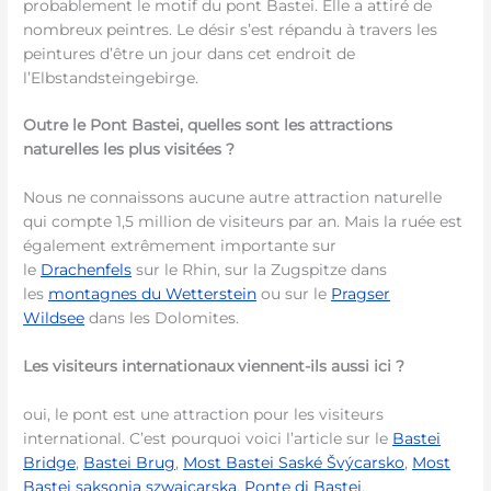
probablement le motif du pont Bastei. Elle a attiré de
nombreux peintres. Le désir s’est répandu à travers les
peintures d’être un jour dans cet endroit de
l’Elbstandsteingebirge.
Outre le Pont Bastei, quelles sont les attractions
naturelles les plus visitées ?
Nous ne connaissons aucune autre attraction naturelle
qui compte 1,5 million de visiteurs par an. Mais la ruée est
également extrêmement importante sur
le
Drachenfels
sur le Rhin, sur la Zugspitze dans
les
montagnes du Wetterstein
ou sur le
Pragser
Wildsee
dans les Dolomites.
Les visiteurs internationaux viennent-ils aussi ici ?
oui, le pont est une attraction pour les visiteurs
international. C’est pourquoi voici l’article sur le
Bastei
Bridge
,
Bastei Brug
,
Most Bastei Saské Švýcarsko
,
Most
Bastei saksonia szwajcarska
,
Ponte di Bastei
.