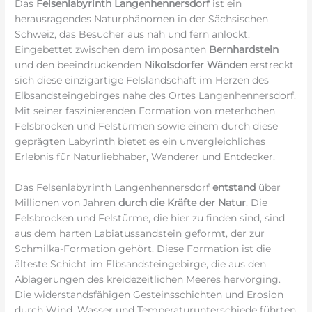
Das
Felsenlabyrinth Langenhennersdorf
ist ein
herausragendes Naturphänomen in der Sächsischen
Schweiz, das Besucher aus nah und fern anlockt.
Eingebettet zwischen dem imposanten
Bernhardstein
und den beeindruckenden
Nikolsdorfer Wänden
erstreckt
sich diese einzigartige Felslandschaft im Herzen des
Elbsandsteingebirges nahe des Ortes Langenhennersdorf.
Mit seiner faszinierenden Formation von meterhohen
Felsbrocken und Felstürmen sowie einem durch diese
geprägten Labyrinth bietet es ein unvergleichliches
Erlebnis für Naturliebhaber, Wanderer und Entdecker.
Das Felsenlabyrinth Langenhennersdorf
entstand
über
Millionen von Jahren
durch die Kräfte der Natur
. Die
Felsbrocken und Felstürme, die hier zu finden sind, sind
aus dem harten Labiatussandstein geformt, der zur
Schmilka-Formation gehört. Diese Formation ist die
älteste Schicht im Elbsandsteingebirge, die aus den
Ablagerungen des kreidezeitlichen Meeres hervorging.
Die widerstandsfähigen Gesteinsschichten und Erosion
durch Wind, Wasser und Temperaturunterschiede führten