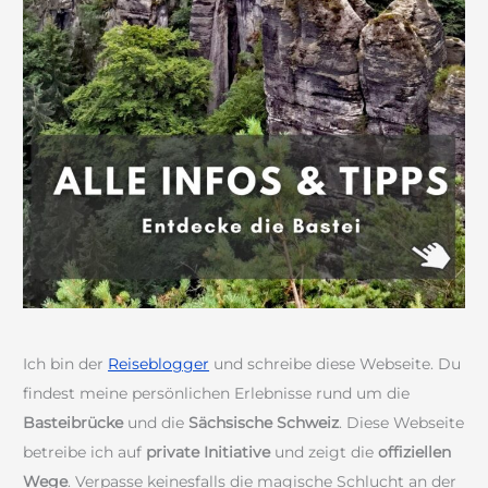
Ich bin der
Reiseblogger
und schreibe diese Webseite. Du
findest meine persönlichen Erlebnisse rund um die
Basteibrücke
und die
Sächsische Schweiz
. Diese Webseite
betreibe ich auf
private Initiative
und zeigt die
offiziellen
Wege
. Verpasse keinesfalls die magische Schlucht an der