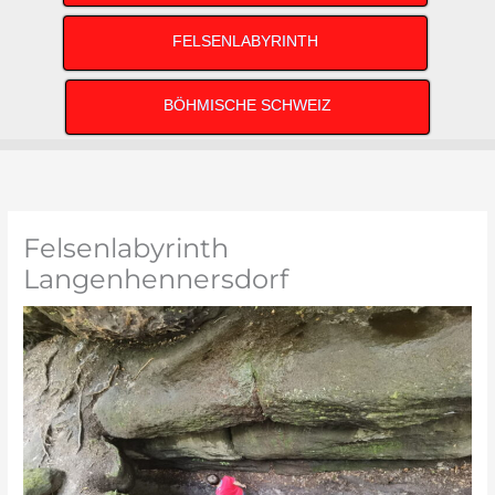
FELSENLABYRINTH
BÖHMISCHE SCHWEIZ
Felsenlabyrinth
Langenhennersdorf