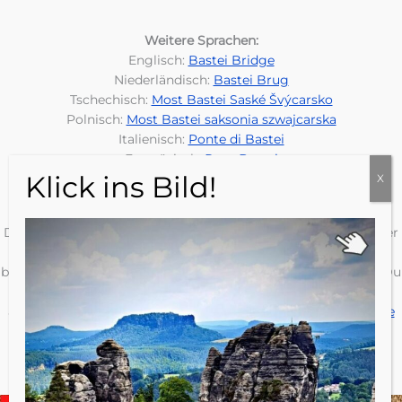
Weitere Sprachen:
Englisch:
Bastei Bridge
Niederländisch:
Bastei Brug
Tschechisch:
Most Bastei Saské Švýcarsko
Polnisch:
Most Bastei saksonia szwajcarska
Italienisch:
Ponte di Bastei
Französisch:
Pont Bastei
Helfen dir unsere Informationen?
Dann unterstütze uns doch: Wenn du über unseren Beitrag der
empfohlenen
Sächsischen Schweiz Karte
auf amazon klickst,
bekommen wir für deine Bestellungen eine kleine Provision. Du
bezahlst aber nicht mehr als normal, die Provision bezahlt
amazon. Genauso ist das Prinzip beim
Reiseführer Sächsische
Schweiz
. So können wir unsere Arbeit zum Teil finanzieren.
Herzlichen Dank dafür.