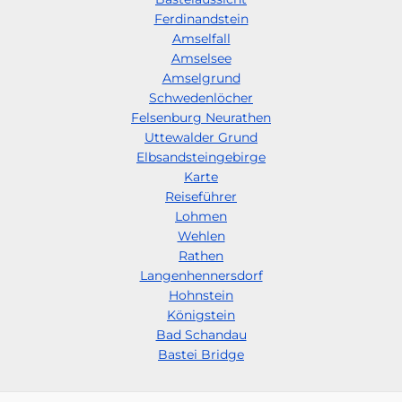
Ferdinandstein
Amselfall
Amselsee
Amselgrund
Schwedenlöcher
Felsenburg Neurathen
Uttewalder Grund
Elbsandsteingebirge
Karte
Reiseführer
Lohmen
Wehlen
Rathen
Langenhennersdorf
Hohnstein
Königstein
Bad Schandau
Bastei Bridge