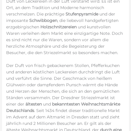
Duft von Leckereien in der Luft verstärkt wird. Es ist ein
Ort, an dem Tradition und Moderne harmonisch
verschmelzen. Die prächtige
Stufenpyramide
und der
imposante
Schwibbogen
, die liebevoll handgefertigten
erzgebirgischen
Holzschnitzereien
und kunstvollen
Waren verleihen dem Markt eine einzigartige Note. Doch
es sind nicht nur die Waren, sondern vor allem die
herzliche Atmosphäre und die Begeisterung der
Besucher, die den Striezelmarkt so besonders machen.
Der Duft von frisch gebackenem Stollen, Pfefferkuchen
und anderen köstlichen Leckereien durchdringt die Luft
und verführt die Sinne. Der Geschmack von heißem
Glühwein oder dampfendem Punsch wärmt die Hände
und Herzen der Menschen, die sich an den gemütlichen
Ständen versammeln. Der Dresdner Striezelmarkt ist
einer der
ältesten
und
bekanntesten Weihnachtsmärkte
Deutschlands
. Seit 1434 findet dieser traditionelle Markt
im Advent auf dem Altmarkt in Dresden statt und zieht
jährlich rund 2 Millionen Besucher an. Er gilt als der
älteste Weihnachtsmarkt in Deutschland, der
durch eine