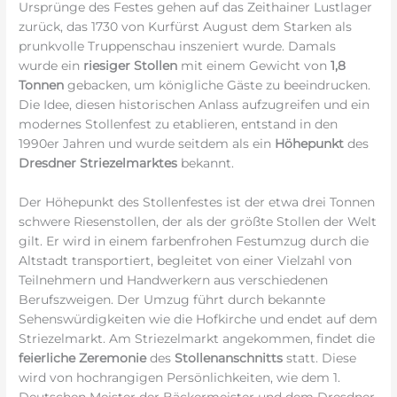
Ursprünge des Festes gehen auf das Zeithainer Lustlager
zurück, das 1730 von Kurfürst August dem Starken als
prunkvolle Truppenschau inszeniert wurde. Damals
wurde ein
riesiger Stollen
mit einem Gewicht von
1,8
Tonnen
gebacken, um königliche Gäste zu beeindrucken.
Die Idee, diesen historischen Anlass aufzugreifen und ein
modernes Stollenfest zu etablieren, entstand in den
1990er Jahren und wurde seitdem als ein
Höhepunkt
des
Dresdner Striezelmarktes
bekannt.
Der Höhepunkt des Stollenfestes ist der etwa drei Tonnen
schwere Riesenstollen, der als der größte Stollen der Welt
gilt. Er wird in einem farbenfrohen Festumzug durch die
Altstadt transportiert, begleitet von einer Vielzahl von
Teilnehmern und Handwerkern aus verschiedenen
Berufszweigen. Der Umzug führt durch bekannte
Sehenswürdigkeiten wie die Hofkirche und endet auf dem
Striezelmarkt. Am Striezelmarkt angekommen, findet die
feierliche Zeremonie
des
Stollenanschnitts
statt. Diese
wird von hochrangigen Persönlichkeiten, wie dem 1.
Deutschen Meister der Bäckermeister und dem Dresdner