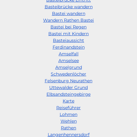
Basteibrücke wandern
Bastei wandern
Wandern Rathen Bastei
Bastei bei Regen
Bastei mit Kindern
Basteiaussicht
Ferdinandstein
Amselfall
Amselsee
Amselgrund
Schwedenlöcher
Felsenburg Neurathen
Uttewalder Grund
Elbsandsteingebirge
Karte
Reiseführer
Lohmen
Wehlen
Rathen
Langenhennersdorf